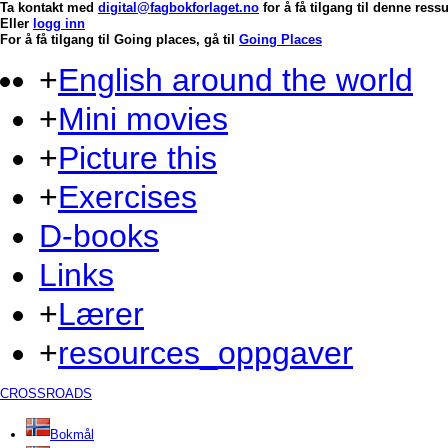
Ta kontakt med
digital@fagbokforlaget.no
for å få tilgang til denne res
Eller
logg inn
For å få tilgang til Going places, gå til
Going Places
+
English around the world
+
Mini movies
+
Picture this
+
Exercises
D-books
Links
+
Lærer
+
resources_oppgaver
CROSSROADS
Bokmål