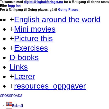
Ta kontakt med
digital@fagbokforlaget.no
for å få tilgang til denne res
Eller
logg inn
For å få tilgang til Going places, gå til
Going Places
+
English around the world
+
Mini movies
+
Picture this
+
Exercises
D-books
Links
+
Lærer
+
resources_oppgaver
CROSSROADS
Bokmål