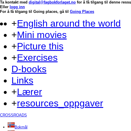
Ta kontakt med
digital@fagbokforlaget.no
for å få tilgang til denne res
Eller
logg inn
For å få tilgang til Going places, gå til
Going Places
+
English around the world
+
Mini movies
+
Picture this
+
Exercises
D-books
Links
+
Lærer
+
resources_oppgaver
CROSSROADS
Bokmål