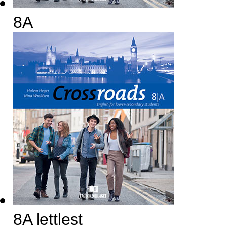
8A
8A lettlest